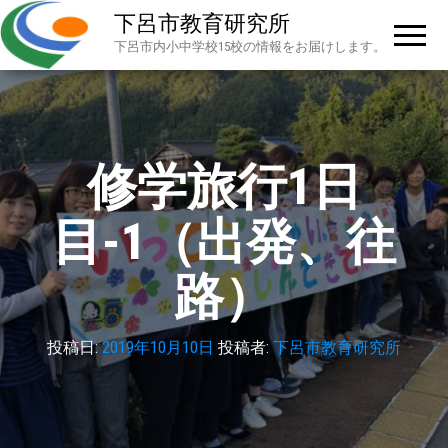
下呂市教育研究所
下呂市内小中学校15校の情報をお届けします。
修学旅行1日
目-1（出発、往
路）
投稿日:
2019年10月10日
投稿者:
下呂市教育研究所