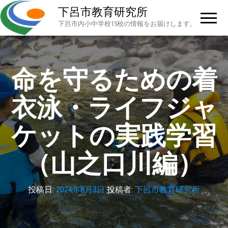
下呂市教育研究所
下呂市内小中学校15校の情報をお届けします。
命を守るための着
衣泳・ライフジャ
ケットの実践学習
（山之口川編）
投稿日:
2024年8月3日
投稿者:
下呂市教育研究所