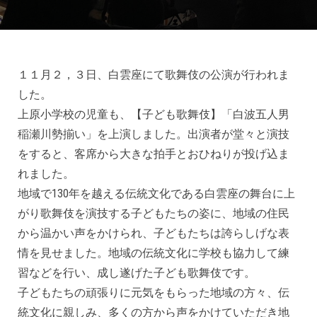
１１月２，３日、白雲座にて歌舞伎の公演が行われま
した。
上原小学校の児童も、【子ども歌舞伎】「白波五人男
稲瀬川勢揃い」を上演しました。出演者が堂々と演技
をすると、客席から大きな拍手とおひねりが投げ込ま
れました。
地域で130年を越える伝統文化である白雲座の舞台に上
がり歌舞伎を演技する子どもたちの姿に、地域の住民
から温かい声をかけられ、子どもたちは誇らしげな表
情を見せました。地域の伝統文化に学校も協力して練
習などを行い、成し遂げた子ども歌舞伎です。
子どもたちの頑張りに元気をもらった地域の方々、伝
統文化に親しみ、多くの方から声をかけていただき地