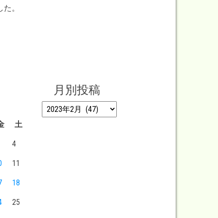
した。
月別投稿
月別投稿
金
土
4
0
11
7
18
4
25