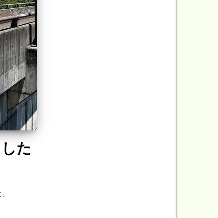
ました
た。