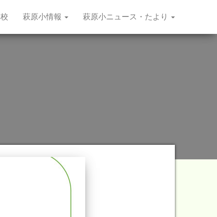
学校
萩原小情報
萩原小ニュース・たより